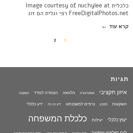
כלכלית Image courtesy of nuchylee at
FreeDigitalPhotos.net רפי וגלית הם זוג
קרא עוד ←
2
1
תגיות
איזון תקציבי
הלוואה
הצמדה למדד
אסטרטגיה
השקעה
השקעות
טיפים למשכנתא
ידע כלכלי
חסכון
ידע זה כח
כלכלת המשפחה
יעוץ כלכלי
יעילות
לוח סילוקין שפיצר