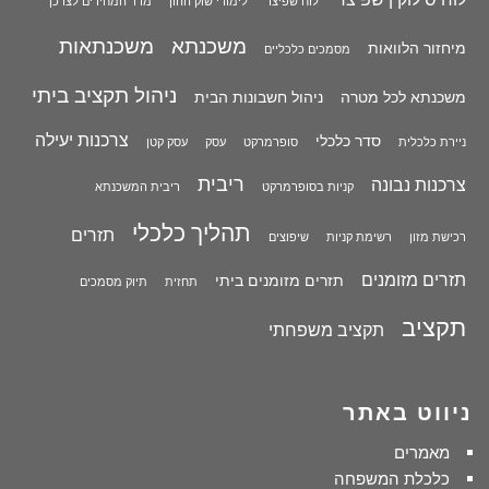
לוח שפיצר
לימודי שוק ההון
מדד המחירים לצרכן
משכנתא
משכנתאות
מיחזור הלוואות
מסמכים כלכליים
ניהול תקציב ביתי
משכנתא לכל מטרה
ניהול חשבונות הבית
צרכנות יעילה
סדר כלכלי
ניירת כלכלית
סופרמרקט
עסק
עסק קטן
ריבית
צרכנות נבונה
קניות בסופרמרקט
ריבית המשכנתא
תהליך כלכלי
תזרים
רכישת מזון
רשימת קניות
שיפוצים
תזרים מזומנים
תזרים מזומנים ביתי
תחזית
תיוק מסמכים
תקציב
תקציב משפחתי
ניווט באתר
מאמרים
כלכלת המשפחה