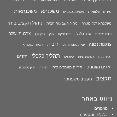
לוח שפיצר
לימודי שוק ההון
מדד המחירים לצרכן
משכנתא
משכנתאות
מיחזור הלוואות
מסמכים כלכליים
ניהול תקציב ביתי
משכנתא לכל מטרה
ניהול חשבונות הבית
צרכנות יעילה
סדר כלכלי
ניירת כלכלית
סופרמרקט
עסק
עסק קטן
ריבית
צרכנות נבונה
קניות בסופרמרקט
ריבית המשכנתא
תהליך כלכלי
תזרים
רכישת מזון
רשימת קניות
שיפוצים
תזרים מזומנים
תזרים מזומנים ביתי
תחזית
תיוק מסמכים
תקציב
תקציב משפחתי
ניווט באתר
מאמרים
כלכלת המשפחה