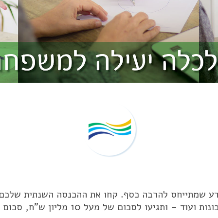
ע שמתייחס להרבה כסף. קחו את ההכנסה השנתית שלכם ה
הלוואות ומינופים, ביטוחים ופנסיה, חסכונות