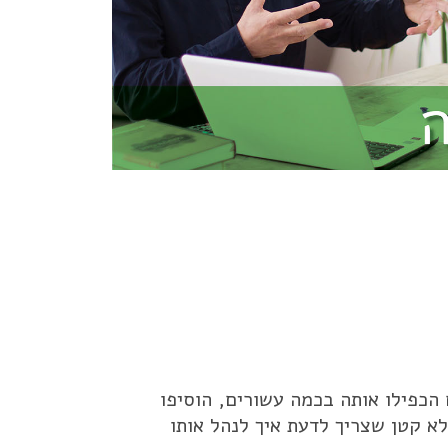
כפילו אותה בכמה עשורים, הוסיפו
 ועוד – ותגיעו לסכום של מעל 10 מליון ש"ח, סכום לא קטן שצריך לדעת איך לנהל אותו