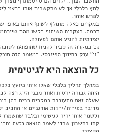
תחשבו הפוך.. ילדים הם סייסמוגרף מצוין
לחץ כלכלי אך לא מתקשרים אותו כראוי ליל
לפרש אותו.
במקרים כאלה מומלץ לשתף אותם באופן עני
דרמה. בעקבות השיתוף בקשו מהם שיירתמו
יצירתיות להניע אותם לפעולה.
גם במקרה זה סביר להניח שתופתעו לטובה 
"וי" ענק בחינוך הפיננסי. במאמר הזה תוכ
כל הוצאה היא לגיטימית
במהלך תהליך כלכלי שאלו אותי כיועץ כלכלי
היתה גבוהה יחסית ואחד מבני הזוג רצה לב
שאלה זאת מתעוררת במקרים רבים בהן בוחנ
מדובר בפירות/ירקות אורגניים או תחביב 
ולשמר אותו יהיה לגיטימי ובלבד שתשמרו ע
קחו בחשבון שכדי לשמר הוצאה כזאת יתכן 
תקציבי.