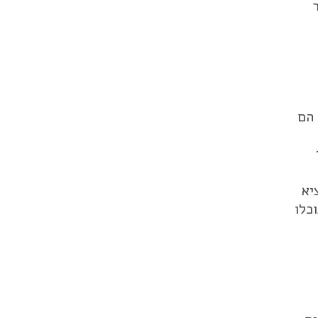
 הם
יא
כלו