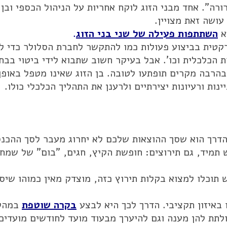
ה". אחד מבני הזוג לוקח אחריות על הניהול הכספי ובן 
עושה זאת מצויין.
א
השתתפות פעילה של שני בני הזוג
.
קטית בביצוע פעולות כמו להתקשר לחברת הסלולר כדי ל
 הכלכלית וכו'. אבל בעיקר חשוב שתבוא לידי ביטוי בבח
הרבה מקרים תופתעו לטובה. בן הזוג שאינו מטפל באופן
נות ורעיונות יצירתיים ולרענן את התהליך הכלכלי כולו.
הדרך הוא שסך ההוצאות שלכם לא יחרוג מעבר לסך ההכנס
ש תמיד, גם תירוצים: חופשת הקיץ, חגים, "בום" של שמחו
 תוכלו למצוא בקלות תירוץ כזה, מוצדק מאין כמוהו שיס
באיזון תקציבי. הדרך לכך היא לבצע
בקרה שוטפת
במהל
ולתת להן מענה וגם להיערך מבעוד מועד לחודשים מועדים