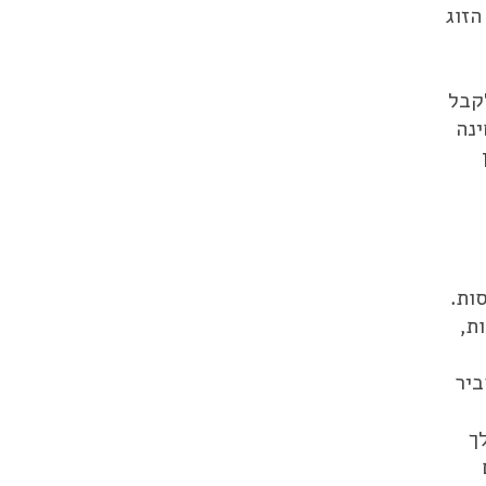
הזוג
קבל
ינה
ות.
ת,
ביר
ך