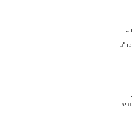
ת,
בד"כ
ורש