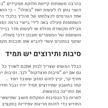
בהרבה משפחות קיימת חלוקת תפקידים "ברור
השני נותן לו לעשות זאת "בסולו" – כי הוא 
אחד הגורמים להצלחתו של תהליך כלכלי הי
השתתפות פעילה באה לידי ביטוי ברמה הפר
חבילת תקשורת מוזלת או לעשות סדר בניירת
משותפת של המספרים ותכנון דרכי פעולה. ב
שוטף בנתונים עשוי להביא אתו תובנות מעניי
סיבות ותירוצים יש תמיד
הכלל הפשוט שצריך לכוון אתכם לאורך כל 
גם אם יש "סיבות מוצדקות" לכך. וסיבות י
חורף קר, קיץ לוהט ומזגן שעובד ועוד ..
קחו בחשבון שתירוצים תמיד יהיו ובכל חודש
את החריגה בהוצאות.
למרות כל הנסיבות המקלות חשוב שתישארו 
החודש כדי לזהות חריגות עתידיות בתקציב 