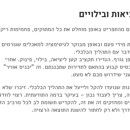
אות ובילויים
ם מהתפריט באופן מוחלט את כל המתוקים, פחמימות ריקו
 מידי פעם ובאופן מבוקר לגיטימציה למאכלים שגורמים 
דבר עם התהליך הכלכלי.
 גורף. הגדירו תקציב קטן ליציאה, בילוי, פינוק. אחרי
יס קבוע בהתאם לתדירות שתכננתם. זה "יכניס אוויר"
עני שידרוש מכם לא מעט.
ות שנועדו להקל ולייעל את התהליך הכלכלי. זיכרו שלא
, צריך לעבוד נכון – בעיקר ברמה התודעתית. רצוי לוודא
ם ומחזקים זה את זה, להקדיש תשומת לב לכל מרכיב הד
דרך ולא רק לחתור להשגת התוצאה הרצויה.