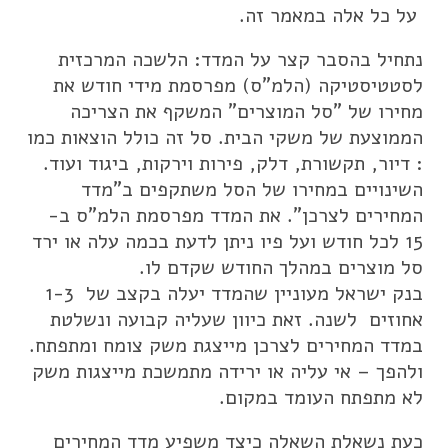
על כל אלה במאמר זה.
נתחיל בהסבר קצר על המדד: הלשכה המרכזית
לסטטיסטיקה (הלמ"ס) מפרסמת מידי חודש את
מחירו של "סל המוצרים" המשקף את הצריכה
הממוצעת של משקי הבית. סל זה כולל הוצאות כמו
: דיור, תקשורת, דלק, פירות וירקות, ביגוד ועוד.
השינויים במחירו של הסל משתקפים ב"מדד
המחירים לצרכן". את המדד מפרסמת הלמ"ס ב-
15 לכל חודש ועל פיו ניתן לדעת בכמה עלה או ירד
סל מוצרים במהלך החודש שקדם לו.
בנק ישראל מעוניין שהמדד יעלה בקצב של 1-3
אחוזים לשנה. זאת כיוון שעליה קבועה ונשלטת
במדד המחירים לצרכן מייצגת משק צומח ומתפתח.
ולהפך – אי עליה או ירידה מתמשכת מייצגות משק
לא מתפתח העומד במקום.
כעת נשאלת השאלה כיצד משפיע מדד המחירים