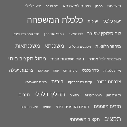
השקעות
טיפים למשכנתא
ידע כלכלי
חסכון
ידע זה כח
כלכלת המשפחה
יעוץ כלכלי
יעילות
לוח סילוקין שפיצר
לוח שפיצר
לימודי שוק ההון
מדד המחירים לצרכן
משכנתא
משכנתאות
מיחזור הלוואות
מסמכים כלכליים
ניהול תקציב ביתי
משכנתא לכל מטרה
ניהול חשבונות הבית
צרכנות יעילה
סדר כלכלי
ניירת כלכלית
סופרמרקט
עסק
עסק קטן
ריבית
צרכנות נבונה
קניות בסופרמרקט
ריבית המשכנתא
תהליך כלכלי
תזרים
רכישת מזון
רשימת קניות
שיפוצים
תזרים מזומנים
תזרים מזומנים ביתי
תחזית
תיוק מסמכים
תקציב
תקציב משפחתי