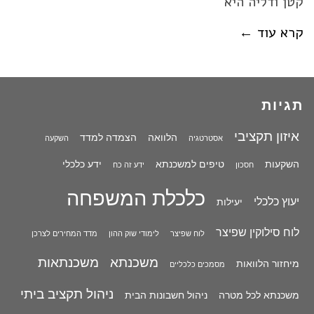
קטן ודליה היא
קרא עוד ←
תגיות
איזון תקציבי
הלוואה
הצמדה למדד
אסטרטגיה
השקעה
השקעות
טיפים למשכנתא
ידע כלכלי
חסכון
ידע זה כח
כלכלת המשפחה
יעוץ כלכלי
יעילות
לוח סילוקין שפיצר
לוח שפיצר
לימודי שוק ההון
מדד המחירים לצרכן
משכנתא
משכנתאות
מיחזור הלוואות
מסמכים כלכליים
ניהול תקציב ביתי
משכנתא לכל מטרה
ניהול חשבונות הבית