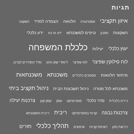
תגיות
איזון תקציבי
הלוואה
הצמדה למדד
אסטרטגיה
השקעה
השקעות
טיפים למשכנתא
ידע כלכלי
חסכון
ידע זה כח
כלכלת המשפחה
יעוץ כלכלי
יעילות
לוח סילוקין שפיצר
לוח שפיצר
לימודי שוק ההון
מדד המחירים לצרכן
משכנתא
משכנתאות
מיחזור הלוואות
מסמכים כלכליים
ניהול תקציב ביתי
משכנתא לכל מטרה
ניהול חשבונות הבית
צרכנות יעילה
סדר כלכלי
ניירת כלכלית
סופרמרקט
עסק
עסק קטן
ריבית
צרכנות נבונה
קניות בסופרמרקט
ריבית המשכנתא
תהליך כלכלי
תזרים
רכישת מזון
רשימת קניות
שיפוצים