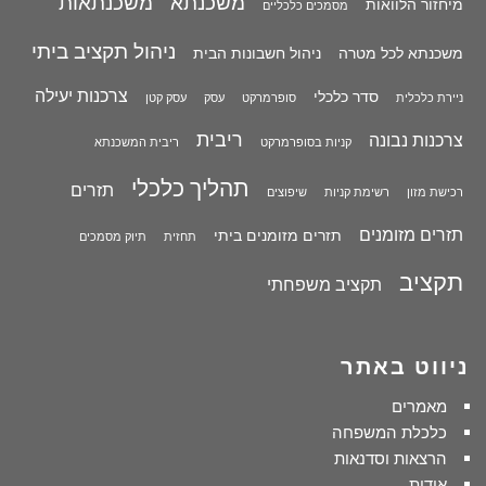
משכנתא
משכנתאות
מיחזור הלוואות
מסמכים כלכליים
ניהול תקציב ביתי
משכנתא לכל מטרה
ניהול חשבונות הבית
צרכנות יעילה
סדר כלכלי
ניירת כלכלית
סופרמרקט
עסק
עסק קטן
ריבית
צרכנות נבונה
קניות בסופרמרקט
ריבית המשכנתא
תהליך כלכלי
תזרים
רכישת מזון
רשימת קניות
שיפוצים
תזרים מזומנים
תזרים מזומנים ביתי
תחזית
תיוק מסמכים
תקציב
תקציב משפחתי
ניווט באתר
מאמרים
כלכלת המשפחה
הרצאות וסדנאות
אודות