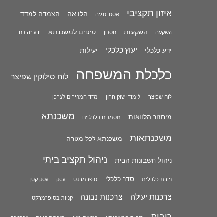
איזון תקציבי
הלוואה
הצמדה למדד
אסטרטגיה
השקעות
טיפים למשכנתא
השקעה
חסכון
ידע זה כח
יעוץ כלכלי
ידע כלכלי
יעילות
כלכלת המשפחה
לוח סילוקין שפיצר
לוח שפיצר
לימודי שוק ההון
מדד המחירים לצרכן
משכנתא
מיחזור הלוואות
מסמכים כלכליים
משכנתאות
משכנתא לכל מטרה
ניהול תקציב ביתי
ניהול חשבונות הבית
סדר כלכלי
ניירת כלכלית
סופרמרקט
עסק
עסק קטן
צרכנות יעילה
צרכנות נבונה
קניות בסופרמרקט
ריבית